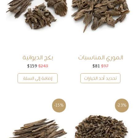
الموري المناسبات
بكج الديوانية
97
$
81
$
السعر
السعر
243
$
159
$
السعر
السعر
الأصلي
الحالي
الأصلي
الحالي
هو:
هو:
هو:
هو:
تحديد أحد الخيارات
إضافة إلى السلة
$159.
$243.
$81.
$97.
-15%
-23%