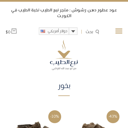
ﻋﻮﺩ ﻋﻄﻮﺭ ﺩﻫﻦ ﺭﺷﻮﺵ : متجر نبع الطيب ﻧﺨﺒﺔ ﺍﻟﻄﻴﺐ ﻓﻲ
ﺍﻟﻜﻮﻳﺖ
دولار أمريكي
بحث
$
0
بخور
-10%
-43%