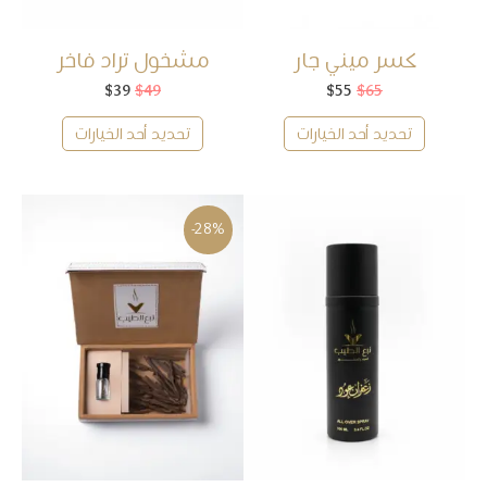
كسر ميني جار
مشخول تراد فاخر
65
$
55
$
السعر
السعر
49
$
39
$
السعر
السعر
الأصلي
الحالي
الأصلي
الحالي
هو:
هو:
هو:
هو:
تحديد أحد الخيارات
تحديد أحد الخيارات
$39.
$49.
$55.
$65.
-28%