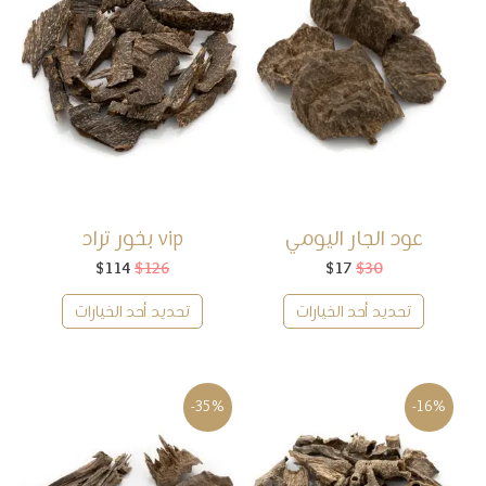
عود الجار اليومي
vip بخور تراد
30
$
17
$
السعر
السعر
126
$
114
$
السعر
السعر
الأصلي
الحالي
الأصلي
الحالي
هو:
هو:
هو:
هو:
تحديد أحد الخيارات
تحديد أحد الخيارات
$114.
$126.
$17.
$30.
-35%
-16%