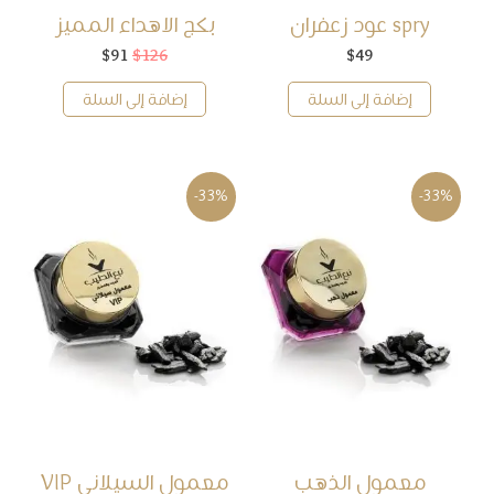
spry عود زعفران
بكج الاهداء المميز
49
$
126
$
91
$
السعر
السعر
الأصلي
الحالي
هو:
هو:
إضافة إلى السلة
إضافة إلى السلة
$91.
$126.
-33%
-33%
معمول الذهب
معمول السيلاني VIP