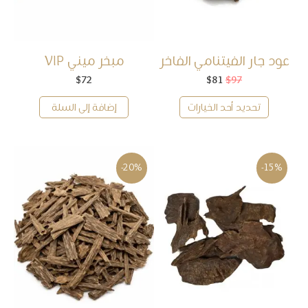
عود جار الفيتنامي الفاخر
مبخر ميني VIP
97
$
81
$
السعر
السعر
72
$
الأصلي
الحالي
هو:
هو:
تحديد أحد الخيارات
إضافة إلى السلة
$81.
$97.
-20%
-15%