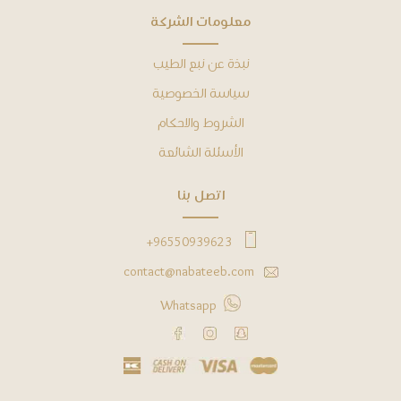
ﻣﻌﻠﻮﻣﺎﺕ ﺍﻟﺸﺮﻛﺔ
ﻧﺒﺬﺓ ﻋﻦ نبع الطيب
ﺳﻴﺎﺳﺔ ﺍﻟﺨﺼﻮﺻﻴﺔ
ﺍﻟﺸﺮﻭﻁ ﻭﺍﻻﺣﻜﺎﻡ
ﺍﻷﺳﺌﻠﺔ ﺍﻟﺸﺎﺋﻌﺔ
ﺍﺗﺼﻞ ﺑﻨﺎ
96550939623+
contact@nabateeb.com
Whatsapp