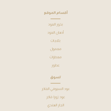
ﺃﻗﺴﺎﻡ ﺍﻟﻤﻮﻗﻊ
بخور العود
أدهان ﺍﻟﻌﻮﺩ
باكجات
معمول
معطرات
عطور
ﺗﺴﻮﻕ
عود السيوفي الفاخر
عود زورا فاخر
الجار الهندي