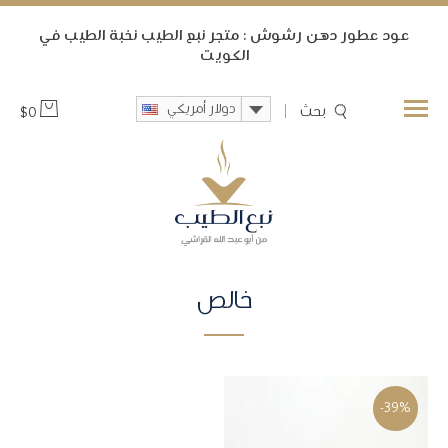
ﻋﻮﺩ ﻋﻄﻮﺭ ﺩﻫﻦ ﺭﺷﻮﺵ : متجر نبع الطيب ﻧﺨﺒﺔ ﺍﻟﻄﻴﺐ ﻓﻲ
ﺍﻟﻜﻮﻳﺖ
دولار أمريكي
بحث
$
0
خالص
-39%