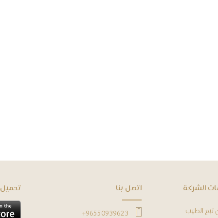
ﺎﺕ ﺍﻟﺸﺮﻛﺔ
ﺍﺗﺼﻞ ﺑﻨﺎ
ﺗﺤﻤﻴﻞ 
 نبع الطيب
96550939623+