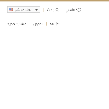
دولار أمريكي
ﺍﻷﻣﺎﻧﻲ
بحث
0
$
الدخول
مشترك جديد