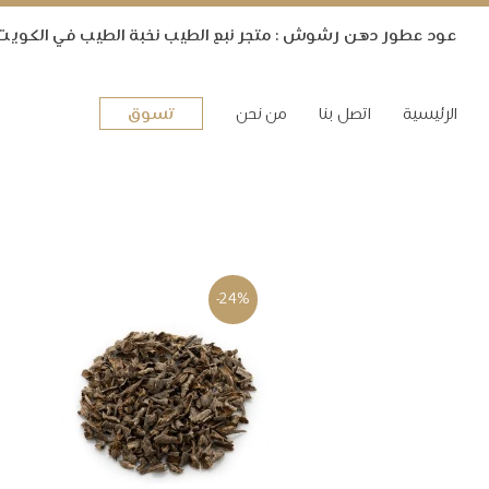
ﻋﻮﺩ ﻋﻄﻮﺭ ﺩﻫﻦ ﺭﺷﻮﺵ : متجر نبع الطيب ﻧﺨﺒﺔ ﺍﻟﻄﻴﺐ ﻓﻲ ﺍﻟﻜﻮﻳﺖ
ﺍﻟﺮﺋﻴﺴﻴﺔ
ﺍﺗﺼﻞ ﺑﻨﺎ
ﻣﻦ ﻧﺤﻦ
ﺗﺴﻮﻕ
-24%