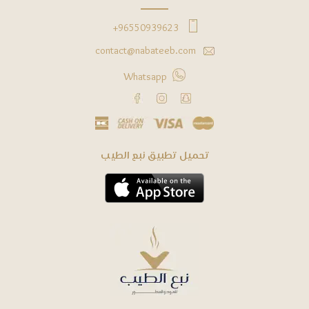
96550939623+
contact@nabateeb.com
Whatsapp
ﺗﺤﻤﻴﻞ ﺗﻄﺒﻴﻖ ﻧﺒﻊ ﺍﻟﻄﻴﺐ