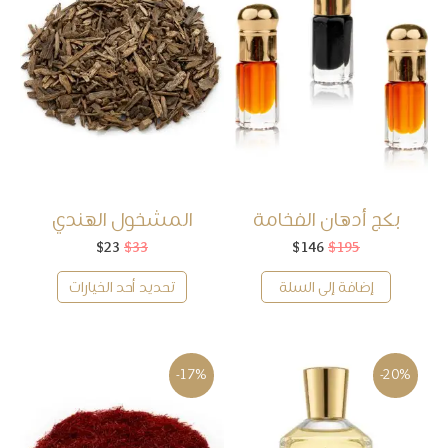
ﺑﻜﺞ أدهان الفخامة
المشخول الهندي
195
$
146
$
السعر
السعر
33
$
23
$
السعر
السعر
الأصلي
الحالي
الأصلي
الحالي
هو:
هو:
هو:
هو:
إضافة إلى السلة
تحديد أحد الخيارات
$23.
$33.
$146.
$195.
-17%
-20%