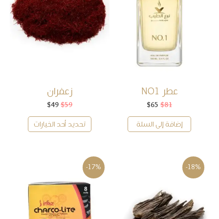
عطر NO1
زعفران
81
$
65
$
السعر
السعر
59
$
49
$
السعر
السعر
الأصلي
الحالي
الأصلي
الحالي
هو:
هو:
هو:
هو:
إضافة إلى السلة
تحديد أحد الخيارات
$49.
$59.
$65.
$81.
-17%
-18%