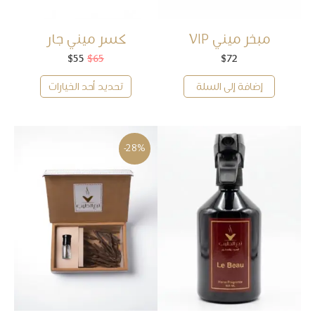
مبخر ميني VIP
كسر ميني جار
72
$
65
$
55
$
السعر
السعر
الأصلي
الحالي
هو:
هو:
إضافة إلى السلة
تحديد أحد الخيارات
$55.
$65.
-28%