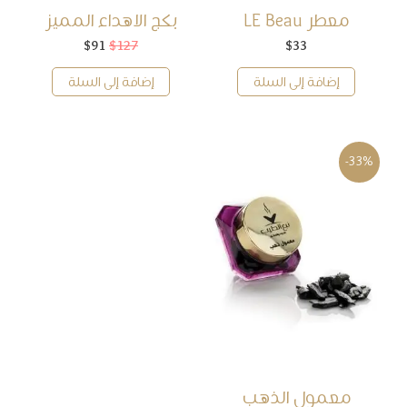
معطر LE Beau
بكج الاهداء المميز
33
$
127
$
91
$
السعر
السعر
الأصلي
الحالي
هو:
هو:
إضافة إلى السلة
إضافة إلى السلة
$91.
$127.
-33%
معمول الذهب