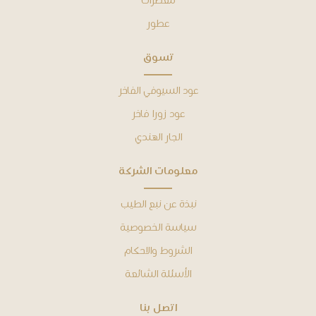
معطرات
عطور
ﺗﺴﻮﻕ
عود السيوفي الفاخر
عود زورا فاخر
الجار الهندي
ﻣﻌﻠﻮﻣﺎﺕ ﺍﻟﺸﺮﻛﺔ
ﻧﺒﺬﺓ ﻋﻦ نبع الطيب
ﺳﻴﺎﺳﺔ ﺍﻟﺨﺼﻮﺻﻴﺔ
ﺍﻟﺸﺮﻭﻁ ﻭﺍﻻﺣﻜﺎﻡ
ﺍﻷﺳﺌﻠﺔ ﺍﻟﺸﺎﺋﻌﺔ
ﺍﺗﺼﻞ ﺑﻨﺎ