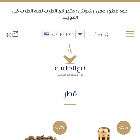
ﻋﻮﺩ ﻋﻄﻮﺭ ﺩﻫﻦ ﺭﺷﻮﺵ : متجر نبع الطيب ﻧﺨﺒﺔ ﺍﻟﻄﻴﺐ ﻓﻲ
ﺍﻟﻜﻮﻳﺖ
دولار أمريكي
بحث
$
0
قطر
-30%
-25%