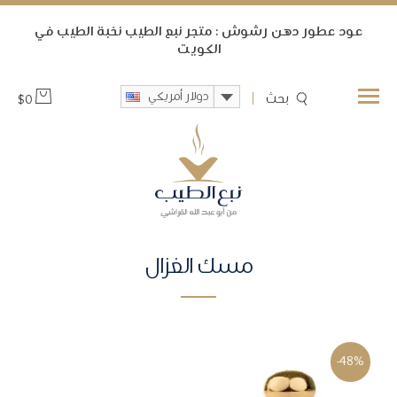
ﻋﻮﺩ ﻋﻄﻮﺭ ﺩﻫﻦ ﺭﺷﻮﺵ : متجر نبع الطيب ﻧﺨﺒﺔ ﺍﻟﻄﻴﺐ ﻓﻲ
ﺍﻟﻜﻮﻳﺖ
دولار أمريكي
بحث
$
0
مسك الغزال
-48%