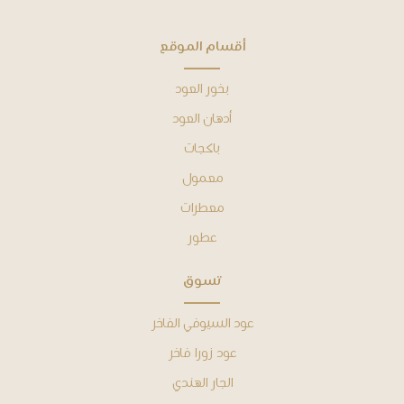
ﺃﻗﺴﺎﻡ ﺍﻟﻤﻮﻗﻊ
بخور العود
أدهان ﺍﻟﻌﻮﺩ
باكجات
معمول
معطرات
عطور
ﺗﺴﻮﻕ
عود السيوفي الفاخر
عود زورا فاخر
الجار الهندي