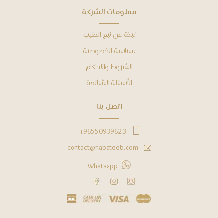
ﻣﻌﻠﻮﻣﺎﺕ ﺍﻟﺸﺮﻛﺔ
ﻧﺒﺬﺓ ﻋﻦ نبع الطيب
ﺳﻴﺎﺳﺔ ﺍﻟﺨﺼﻮﺻﻴﺔ
ﺍﻟﺸﺮﻭﻁ ﻭﺍﻻﺣﻜﺎﻡ
ﺍﻷﺳﺌﻠﺔ ﺍﻟﺸﺎﺋﻌﺔ
ﺍﺗﺼﻞ ﺑﻨﺎ
96550939623+
contact@nabateeb.com
Whatsapp