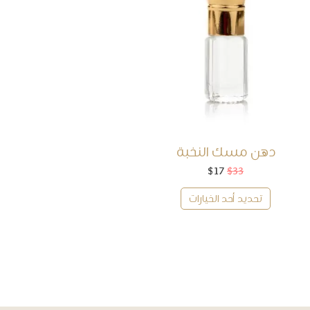
دهن مسك النخبة
33
$
17
$
السعر
السعر
الأصلي
الحالي
هو:
هو:
تحديد أحد الخيارات
$17.
$33.