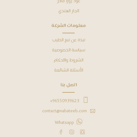
عود زورا فاخر
الجار الهندي
ﻣﻌﻠﻮﻣﺎﺕ ﺍﻟﺸﺮﻛﺔ
ﻧﺒﺬﺓ ﻋﻦ نبع الطيب
ﺳﻴﺎﺳﺔ ﺍﻟﺨﺼﻮﺻﻴﺔ
ﺍﻟﺸﺮﻭﻁ ﻭﺍﻻﺣﻜﺎﻡ
ﺍﻷﺳﺌﻠﺔ ﺍﻟﺸﺎﺋﻌﺔ
ﺍﺗﺼﻞ ﺑﻨﺎ
96550939623+
contact@nabateeb.com
Whatsapp