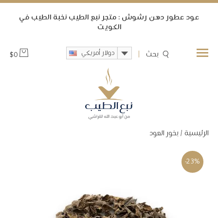
ﻋﻮﺩ ﻋﻄﻮﺭ ﺩﻫﻦ ﺭﺷﻮﺵ : متجر نبع الطيب ﻧﺨﺒﺔ ﺍﻟﻄﻴﺐ ﻓﻲ
ﺍﻟﻜﻮﻳﺖ
دولار أمريكي
بحث
$
0
الرئيسية
/
بخور العود
-23%