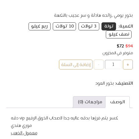
بخور يومي ,رائحه هادئة و سر عجيب بالنكهة
الكمية:
تولة
3 تولات
10 تولات
ربع كيلو
نصف كيلو
94
$
72
$
السعر
السعر
الأصلي
الحالي
متوفر في المخزون
هو:
هو:
كمية
-
+
إضافة إلى السلة
$72.
$94.
دقة
موري
VIP
التصنيف:
بخور العود
الوصف
مراجعات (0)
كسر يتم فرزها بدقه عاليه جدا لاصحاب الذوق الرفيع vip دقه
موري هندي
معمول الذهب