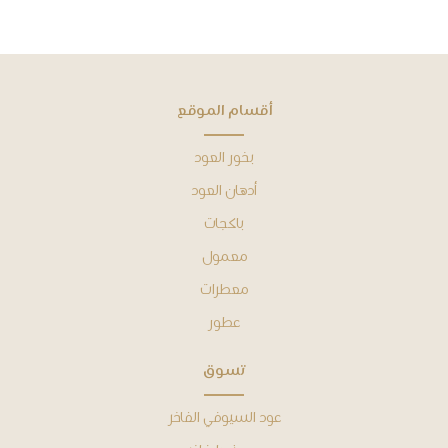
ﺃﻗﺴﺎﻡ ﺍﻟﻤﻮﻗﻊ
بخور العود
أدهان ﺍﻟﻌﻮﺩ
باكجات
معمول
معطرات
عطور
ﺗﺴﻮﻕ
عود السيوفي الفاخر