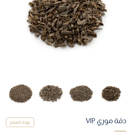
دقة موري VIP
ﻋﻮﺩﺓ ﻟﻠﻤﺘﺠﺮ