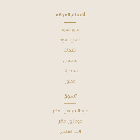
ﺃﻗﺴﺎﻡ ﺍﻟﻤﻮﻗﻊ
بخور العود
أدهان ﺍﻟﻌﻮﺩ
باكجات
معمول
معطرات
عطور
ﺗﺴﻮﻕ
عود السيوفي الفاخر
عود زورا فاخر
الجار الهندي