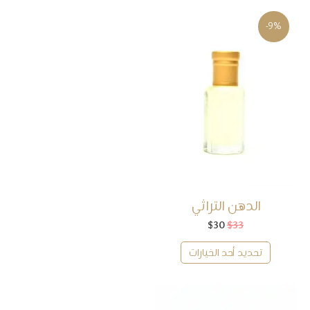
-9%
الدهن التراثي
33
$
30
$
السعر
السعر
الأصلي
الحالي
هو:
هو:
تحديد أحد الخيارات
$30.
$33.