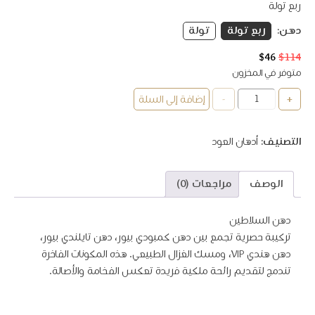
ربع تولة
دهن:
ربع تولة
تولة
114
$
46
$
السعر
السعر
الأصلي
الحالي
متوفر في المخزون
هو:
هو:
كمية
-
+
إضافة إلى السلة
$46.
$114.
دهن
السلاطين
التصنيف:
أدهان ﺍﻟﻌﻮﺩ
الوصف
مراجعات (0)
دهن السلاطين
تركيبة حصرية تجمع بين دهن كمبودي بيور، دهن تايلندي بيور،
دهن هندي VIP، ومسـك الغزال الطبيعي. هذه المكونات الفاخرة
تندمج لتقديم رائحة ملكية فريدة تعكس الفخامة والأصالة.