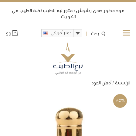
ﻋﻮﺩ ﻋﻄﻮﺭ ﺩﻫﻦ ﺭﺷﻮﺵ : متجر نبع الطيب ﻧﺨﺒﺔ ﺍﻟﻄﻴﺐ ﻓﻲ
ﺍﻟﻜﻮﻳﺖ
دولار أمريكي
بحث
$
0
الرئيسية
/
أدهان ﺍﻟﻌﻮﺩ
-60%