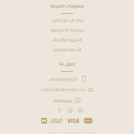
ﻣﻌﻠﻮﻣﺎﺕ ﺍﻟﺸﺮﻛﺔ
ﻧﺒﺬﺓ ﻋﻦ نبع الطيب
ﺳﻴﺎﺳﺔ ﺍﻟﺨﺼﻮﺻﻴﺔ
ﺍﻟﺸﺮﻭﻁ ﻭﺍﻻﺣﻜﺎﻡ
ﺍﻷﺳﺌﻠﺔ ﺍﻟﺸﺎﺋﻌﺔ
ﺍﺗﺼﻞ ﺑﻨﺎ
96550939623+
contact@nabateeb.com
Whatsapp