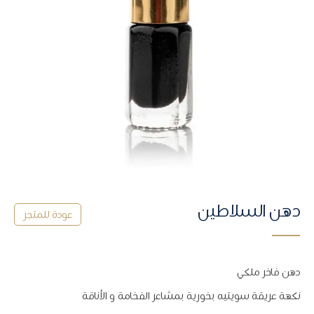
دهن السلاطين
ﻋﻮﺩﺓ ﻟﻠﻤﺘﺠﺮ
دهن فاخر ملكي
نكهة عريقة سويتيه بخورية بمشاعر الفخامة و الأناقة