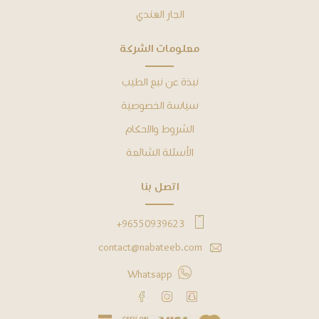
الجار الهندي
ﻣﻌﻠﻮﻣﺎﺕ ﺍﻟﺸﺮﻛﺔ
ﻧﺒﺬﺓ ﻋﻦ نبع الطيب
ﺳﻴﺎﺳﺔ ﺍﻟﺨﺼﻮﺻﻴﺔ
ﺍﻟﺸﺮﻭﻁ ﻭﺍﻻﺣﻜﺎﻡ
ﺍﻷﺳﺌﻠﺔ ﺍﻟﺸﺎﺋﻌﺔ
ﺍﺗﺼﻞ ﺑﻨﺎ
96550939623+
contact@nabateeb.com
Whatsapp