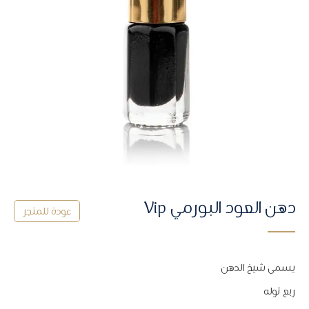
دهن العود البورمي Vip
ﻋﻮﺩﺓ ﻟﻠﻤﺘﺠﺮ
يسمى شيخ الدهن
ربع توله