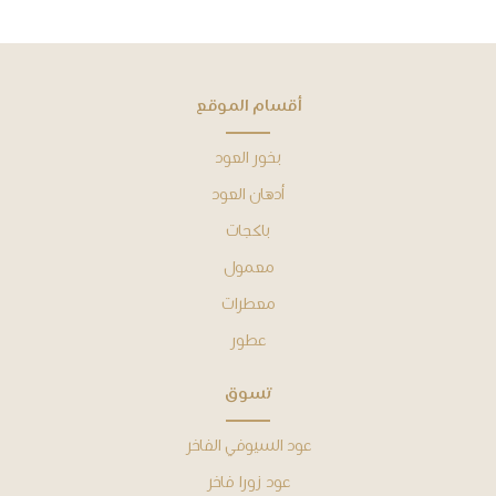
ﺃﻗﺴﺎﻡ ﺍﻟﻤﻮﻗﻊ
بخور العود
أدهان ﺍﻟﻌﻮﺩ
باكجات
معمول
معطرات
عطور
ﺗﺴﻮﻕ
عود السيوفي الفاخر
عود زورا فاخر