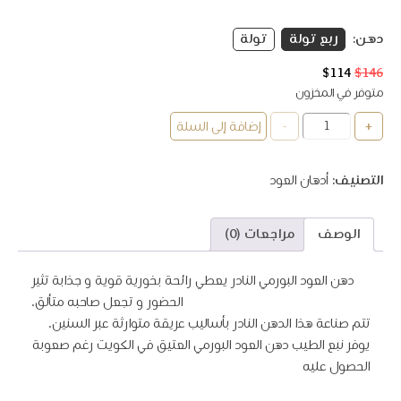
دهن:
ربع تولة
تولة
146
$
114
$
السعر
السعر
الأصلي
الحالي
متوفر في المخزون
هو:
هو:
كمية
-
+
إضافة إلى السلة
$114.
$146.
دهن
العود
البورمي
التصنيف:
أدهان ﺍﻟﻌﻮﺩ
Vip
الوصف
مراجعات (0)
دهن العود البورمي النادر يعطي رائحة بخورية قوية و جذابة تثير
الحضور و تجعل صاحبه متألق.
تتم صناعة هذا الدهن النادر بأساليب عريقة متوارثة عبر السنين.
يوفر نبع الطيب دهن العود البورمي العتيق في الكويت رغم صعوبة
الحصول عليه