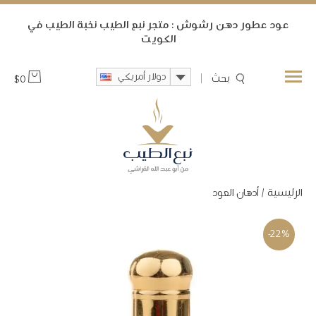
ﻋﻮﺩ ﻋﻄﻮﺭ ﺩﻫﻦ ﺭﺷﻮﺵ : متجر نبع الطيب ﻧﺨﺒﺔ ﺍﻟﻄﻴﺐ ﻓﻲ
ﺍﻟﻜﻮﻳﺖ
دولار أمريكي
بحث
$
0
الرئيسية
/
أدهان ﺍﻟﻌﻮﺩ
-22%