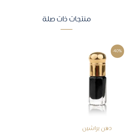
منتجات ذات صلة
-40%
دهن براشين