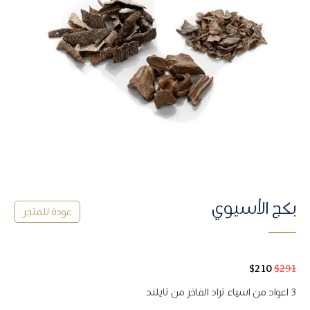
بكج الأسيوي
ﻋﻮﺩﺓ ﻟﻠﻤﺘﺠﺮ
291
$
210
$
السعر
السعر
الأصلي
الحالي
٣ اعواد من اسياء تراد الفاخر من تايلند
هو:
هو: