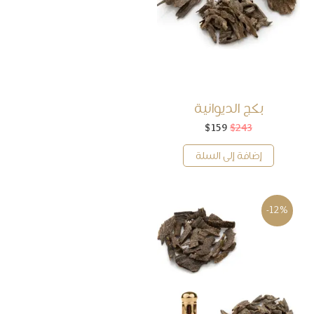
بكج الديوانية
243
$
159
$
السعر
السعر
الأصلي
الحالي
هو:
هو:
إضافة إلى السلة
$159.
$243.
-12%