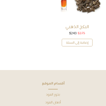
البكج الذهبي
275
$
243
$
السعر
السعر
الأصلي
الحالي
هو:
هو:
إضافة إلى السلة
$243.
$275.
ﺃﻗﺴﺎﻡ ﺍﻟﻤﻮﻗﻊ
بخور العود
أدهان ﺍﻟﻌﻮﺩ