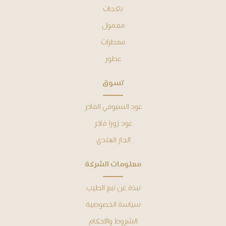
باكجات
معمول
معطرات
عطور
ﺗﺴﻮﻕ
عود السيوفي الفاخر
عود زورا فاخر
الجار الهندي
ﻣﻌﻠﻮﻣﺎﺕ ﺍﻟﺸﺮﻛﺔ
ﻧﺒﺬﺓ ﻋﻦ نبع الطيب
ﺳﻴﺎﺳﺔ ﺍﻟﺨﺼﻮﺻﻴﺔ
ﺍﻟﺸﺮﻭﻁ ﻭﺍﻻﺣﻜﺎﻡ