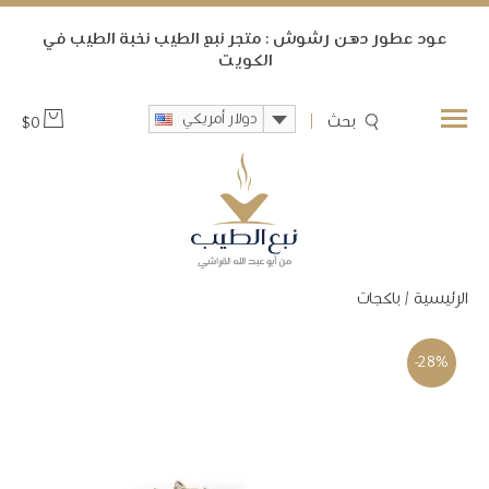
ﻋﻮﺩ ﻋﻄﻮﺭ ﺩﻫﻦ ﺭﺷﻮﺵ : متجر نبع الطيب ﻧﺨﺒﺔ ﺍﻟﻄﻴﺐ ﻓﻲ
ﺍﻟﻜﻮﻳﺖ
دولار أمريكي
بحث
$
0
الرئيسية
/
باكجات
-28%