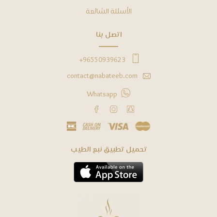
ﺍﻷﺳﺌﻠﺔ ﺍﻟﺸﺎﺋﻌﺔ
ﺍﺗﺼﻞ ﺑﻨﺎ
96550939623+
contact@nabateeb.com
Whatsapp
ﺗﺤﻤﻴﻞ ﺗﻄﺒﻴﻖ ﻧﺒﻊ ﺍﻟﻄﻴﺐ